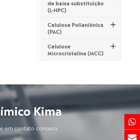
de baixa substituição
(L-HPC)
Celulose Polianiônica
(PAC)
Celulose
Microcristalina (MCC)
uímico Kima
re em contato conosco.