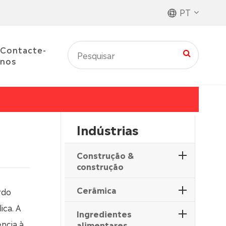
PT
Contacte-
nos
Indústrias
Construção &
construção
Cerâmica
rdo
ica. A
Ingredientes
ncia à
alimentares