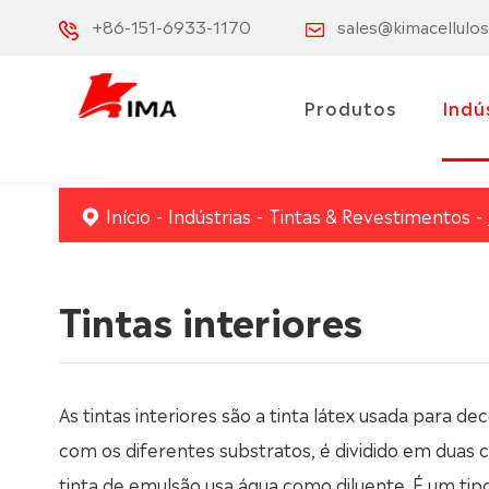
+86-151-6933-1170
sales@kimacellulo
Produtos
Indú
Início
Indústrias
Tintas & Revestimentos
Tintas interiores
As tintas interiores são a tinta látex usada para de
com os diferentes substratos, é dividido em duas ca
tinta de emulsão usa água como diluente. É um tip