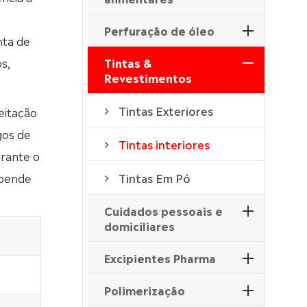
Perfuração de óleo
nta de
s,
Tintas &
Revestimentos
Tintas Exteriores
eitação
gos de
Tintas interiores
rante o
epende
Tintas Em Pó
Cuidados pessoais e
domiciliares
Excipientes Pharma
Polimerização