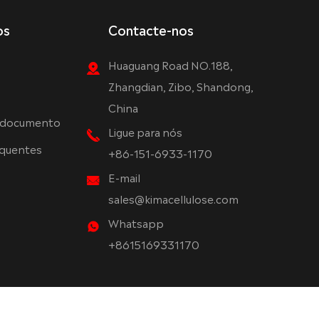
os
Contacte-nos
Huaguang Road NO.188,
Zhangdian, Zibo, Shandong,
China
 documento
Ligue para nós
equentes
+86-151-6933-1170
E-mail
sales@kimacellulose.com
Whatsapp
+8615169331170