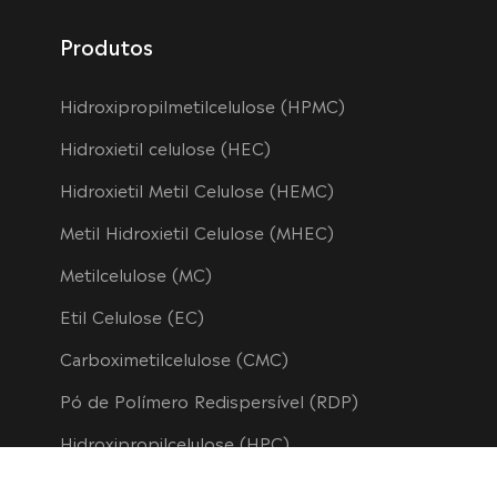
Produtos
Hidroxipropilmetilcelulose (HPMC)
Hidroxietil celulose (HEC)
Hidroxietil Metil Celulose (HEMC)
Metil Hidroxietil Celulose (MHEC)
Metilcelulose (MC)
Etil Celulose (EC)
Carboximetilcelulose (CMC)
Pó de Polímero Redispersível (RDP)
Hidroxipropilcelulose (HPC)
Éter de Hidroxipropil Amido (HPS)