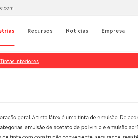
se.com
strias
Recursos
Notícias
Empresa
Tintas interiores
coração geral. A tinta látex é uma tinta de emulsão. De aco
tegorias: emulsão de acetato de polivinilo e emulsão acríl
o de tinta com construção conveniente, segurança, resistê