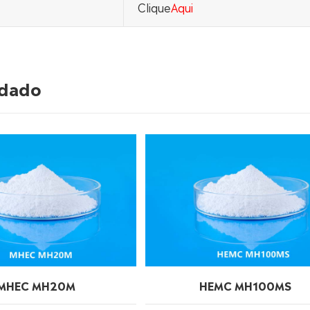
Clique
Aqui
ndado
MHEC MH20M
HEMC MH100MS