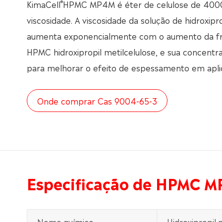
®
KimaCell
HPMC MP4M é éter de celulose de 4000
viscosidade. A viscosidade da solução de hidroxipro
aumenta exponencialmente com o aumento da f
HPMC hidroxipropil metilcelulose, e sua concentr
para melhorar o efeito de espessamento em aplic
Onde comprar Cas 9004-65-3
Especificação de HPMC 
Nome químico
Hidroxipropil 