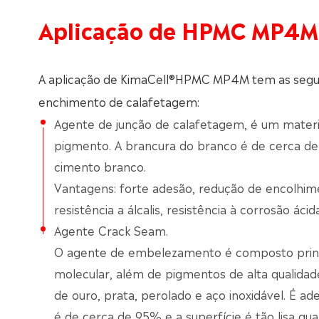
Aplicação de HPMC MP4M
A aplicação de KimaCell®HPMC MP4M tem as segu
enchimento de calafetagem:
Agente de junção de calafetagem, é um mater
pigmento. A brancura do branco é de cerca de 
cimento branco.
Vantagens: forte adesão, redução de encolhimen
resistência a álcalis, resistência à corrosão ácid
Agente Crack Seam.
O agente de embelezamento é composto princi
molecular, além de pigmentos de alta qualidade
de ouro, prata, perolado e aço inoxidável. É a
é de cerca de 95% e a superfície é tão lisa qu