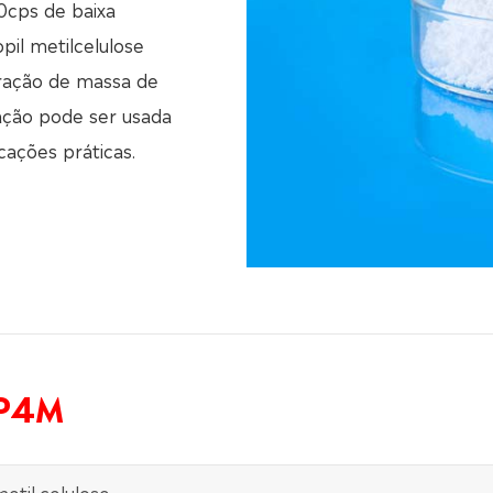
cps de baixa
pil metilcelulose
ração de massa de
ação pode ser usada
ações práticas.
MP4M
metil celulose