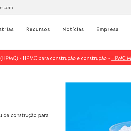
se.com
strias
Recursos
Notícias
Empresa
e (HPMC)
HPMC para construção e construção
HPMC 
u de construção para