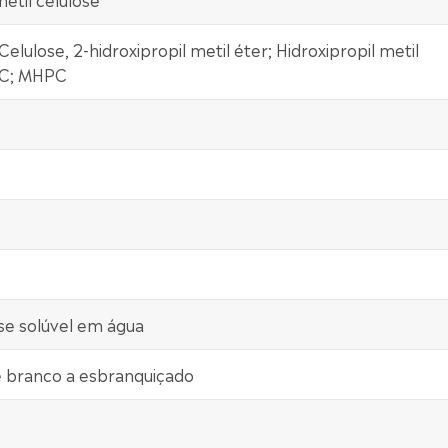
elulose, 2-hidroxipropil metil éter; Hidroxipropil metil
MC; MHPC
ose solúvel em água
e branco a esbranquiçado