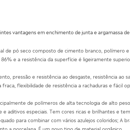
intes vantagens em enchimento de junta e argamassa de
ial de pó seco composto de cimento branco, polímero e
86% e a resistência da superfície é ligeiramente superio
to, pressão e resistência ao desgaste, resistência ao sa
a fraca, flexibilidade de resistência a rachaduras e fácil o
palmente de polímeros de alta tecnologia de alto pes
 e aditivos especiais. Tem cores ricas e brilhantes e te
dequado para combinar com vários azulejos coloridos; A b
anto a porcelana. É um novo tipo de material orgânico.