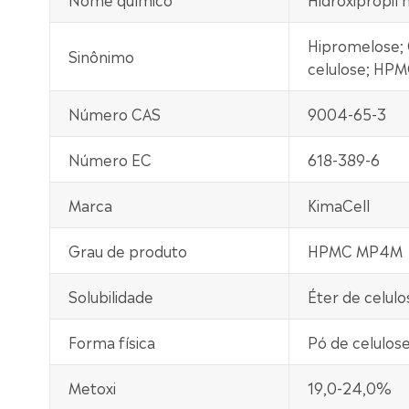
Hipromelose; C
Sinônimo
celulose; HP
Número CAS
9004-65-3
Número EC
618-389-6
Marca
KimaCell
Grau de produto
HPMC MP4M
Solubilidade
Éter de celul
Forma física
Pó de celulos
Metoxi
19,0-24,0%