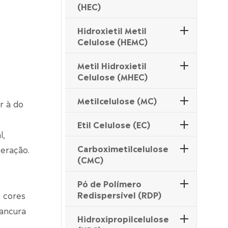
(HEC)
Hidroxietil Metil
Celulose (HEMC)
Metil Hidroxietil
Celulose (MHEC)
Metilcelulose (MC)
r à do
Etil Celulose (EC)
l,
Carboximetilcelulose
peração.
(CMC)
o
Pó de Polímero
Redispersível (RDP)
m cores
rancura
Hidroxipropilcelulose