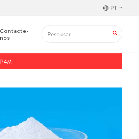
PT
Contacte-
nos
MP4M