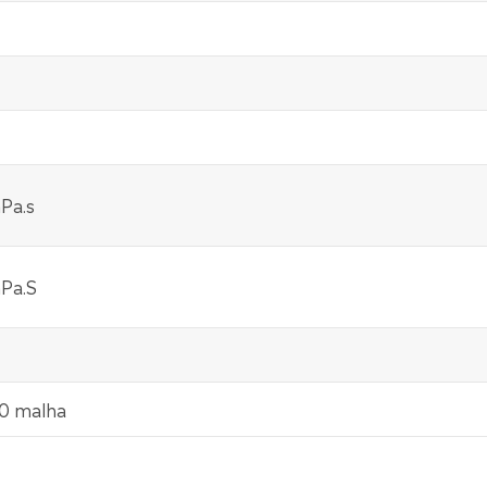
Pa.s
Pa.S
0 malha