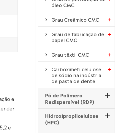
óleo CMC
Grau Creâmico CMC
Grau de fabricação de
papel CMC
Grau têxtil CMC
Carboximetilcelulose
de sódio na indústria
de pasta de dente
Pó de Polímero
ação e
Redispersível (RDP)
stender
Hidroxipropilcelulose
(HPC)
5,2 e