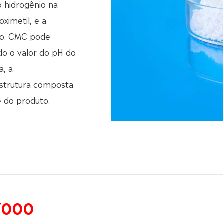
o hidrogênio na
oximetil, e a
ção. CMC pode
do o valor do pH do
a, a
estrutura composta
e do produto.
7000