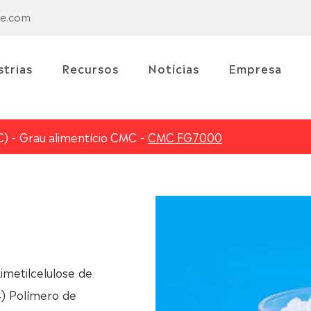
se.com
strias
Recursos
Notícias
Empresa
C)
Grau alimentício CMC
CMC FG7000
imetilcelulose de
4) Polímero de