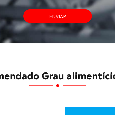
ENVIAR
endado Grau alimentíc