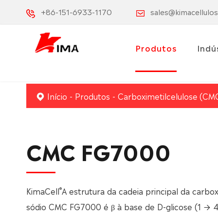
+86-151-6933-1170
sales@kimacellulo
Produtos
Indú
Início
Produtos
Carboximetilcelulose (CM
CMC FG7000
®
KimaCell
A estrutura da cadeia principal da carbox
sódio CMC FG7000 é β à base de D-glicose (1 → 