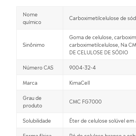
Nome
Carboximetilcelulose de sód
químico
Goma de celulose, carboximet
Sinônimo
carboximetilcelulose, Na CM
DE CELULOSE DE SÓDIO
Número CAS
9004-32-4
Marca
KimaCell
Grau de
CMC FG7000
produto
Solubilidade
Éter de celulose solúvel em
Forma física
Pó de celulose branco a es