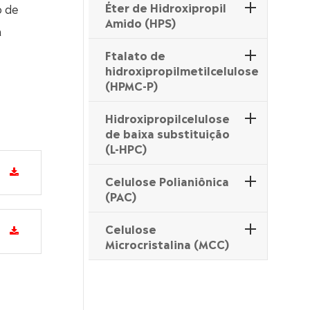
Éter de Hidroxipropil
o de
Amido (HPS)
a
Ftalato de
hidroxipropilmetilcelulose
(HPMC-P)
Hidroxipropilcelulose
de baixa substituição
(L-HPC)
Celulose Polianiônica
(PAC)
Celulose
Microcristalina (MCC)