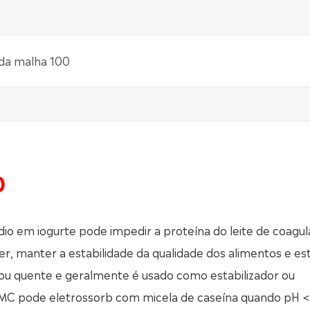
da malha 100
0
o em iogurte pode impedir a proteína do leite de coagul
r, manter a estabilidade da qualidade dos alimentos e e
a ou quente e geralmente é usado como estabilizador ou
CMC pode eletrossorb com micela de caseína quando pH <