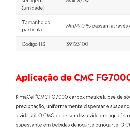
secagem
Máx. 8,0%
(umidade)
Tamanho da
Min.99.0 % passam através 
partícula
Código HS
39123100
Aplicação de CMC FG700
®
KimaCell
CMC FG7000 carboximetilcelulose de sódi
precipitação, uniformemente dispersar e suspende
a vida útil. O CMC pode ser dissolvido em água fri
espessante em bebidas de iogurte ou iogurte. O 