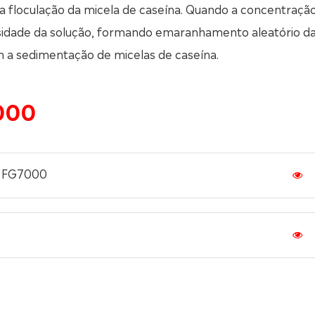
r a floculação da micela de caseína. Quando a concentraçã
sidade da solução, formando emaranhamento aleatório d
 a sedimentação de micelas de caseína.
000
C FG7000