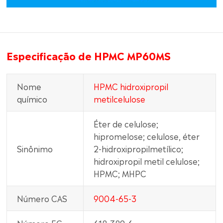
Especificação de HPMC MP60MS
Nome
HPMC hidroxipropil
químico
metilcelulose
Éter de celulose;
hipromelose; celulose, éter
Sinônimo
2-hidroxipropilmetílico;
hidroxipropil metil celulose;
HPMC; MHPC
Número CAS
9004-65-3
Número EC
618-389-6