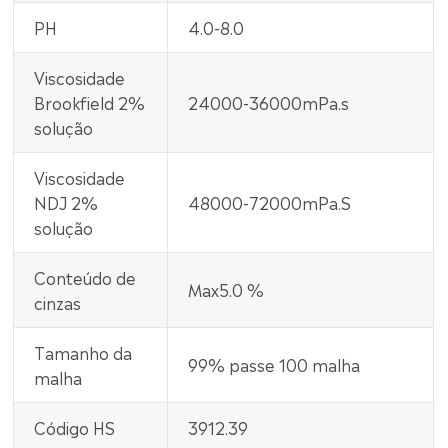
PH
4.0-8.0
Viscosidade
Brookfield 2%
24000-36000mPa.s
solução
Viscosidade
NDJ 2%
48000-72000mPa.S
solução
Conteúdo de
Max5.0 %
cinzas
Tamanho da
99% passe 100 malha
malha
Código HS
3912.39