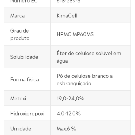
Marca
KimaCell
Grau de
HPMC MP60MS
produto
Éter de celulose solúvel em
Solubilidade
água
Pó de celulose branco a
Forma física
esbranquiçado
Metoxi
19,0-24,0%
Hidroxipropoxi
4.0-12.0%
Umidade
Max.6 %