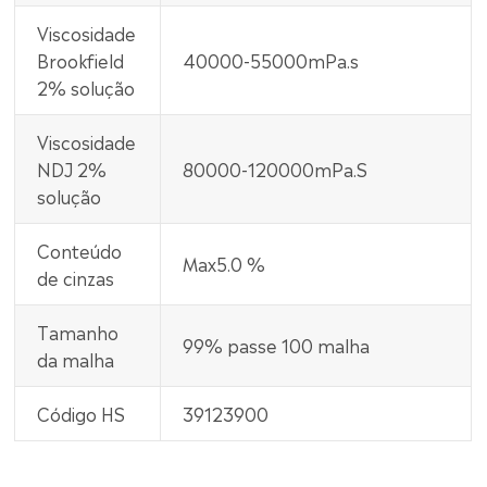
Viscosidade
Brookfield
40000-55000mPa.s
2% solução
Viscosidade
NDJ 2%
80000-120000mPa.S
solução
Conteúdo
Max5.0 %
de cinzas
Tamanho
99% passe 100 malha
da malha
Código HS
39123900