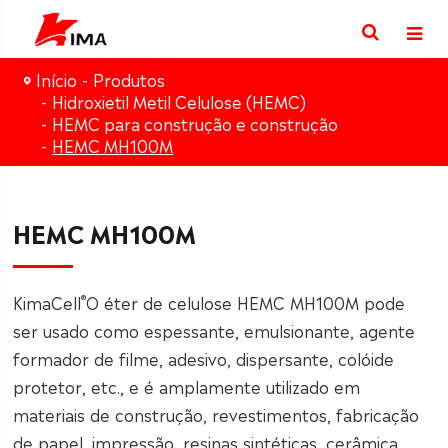
Início
Produtos
Hidroxietil Metil Celulose (HEMC)
HEMC para construção e construção
HEMC MH100M
HEMC MH100M
®
KimaCell
O éter de celulose HEMC MH100M pode
ser usado como espessante, emulsionante, agente
formador de filme, adesivo, dispersante, colóide
protetor, etc., e é amplamente utilizado em
materiais de construção, revestimentos, fabricação
de papel, impressão, resinas sintéticas, cerâmica,