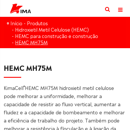
Início
Produtos
Hidroxietil Metil Celulose (HEMC)
HEMC para construção e construção
HEMC MH75M
HEMC MH75M
®
KimaCell
HEMC MH75M hidroxietil metil celulose
pode melhorar a uniformidade, melhorar a
capacidade de resistir ao fluxo vertical, aumentar a
fluidez e a capacidade de bombeamento e melhorar
a eficiência de trabalho do projeto. Também pode
melhorar a resistência à floculação e à ligação da