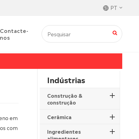
PT
Contacte-
nos
Indústrias
Construção &
construção
Cerâmica
leno em
ados com
Ingredientes
alimentares