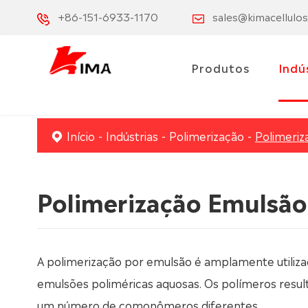
+86-151-6933-1170
sales@kimacellulo
Produtos
Indú
Início
Indústrias
Polimerização
Polimeriz
Polimerização Emulsão
A polimerização por emulsão é amplamente utiliza
emulsões poliméricas aquosas. Os polímeros result
um número de comonômeros diferentes.