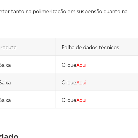
tor tanto na polimerização em suspensão quanto na
produto
Folha de dados técnicos
Baixa
Clique
Aqui
Baixa
Clique
Aqui
Baixa
Clique
Aqui
ndado