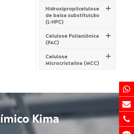
Hidroxipropilcelulose
de baixa substituição
(L-HPC)
Celulose Polianiônica
(PAC)
Celulose
Microcristalina (MCC)
uímico Kima