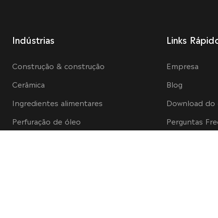
Indústrias
Links Rápid
Construção & construção
Empresa
Cerâmica
Blog
Ingredientes alimentares
Download do
Perfuração de óleo
Perguntas Fr
Tintas & Revestimentos
Tecnologia
Cuidados pessoais e domiciliares
Excipientes Pharma
Polimerização
Outras aplicações de éter de celulose