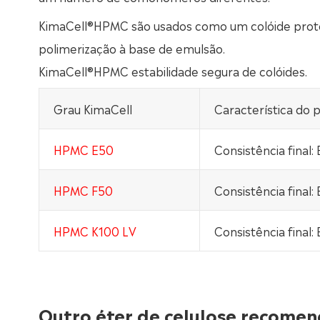
KimaCell®HPMC são usados como um colóide prote
polimerização à base de emulsão.
KimaCell®HPMC estabilidade segura de colóides.
Grau KimaCell
Característica do 
HPMC E50
Consistência final: 
HPMC F50
Consistência final: 
HPMC K100 LV
Consistência final: 
Outro éter de celulose recome