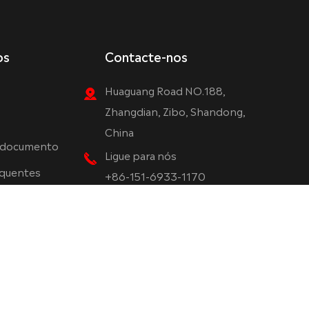
os
Contacte-nos
Huaguang Road NO.188,
Zhangdian, Zibo, Shandong,
China
 documento
Ligue para nós
equentes
+86-151-6933-1170
E-mail
sales@kimacellulose.com
Whatsapp
+8615169331170