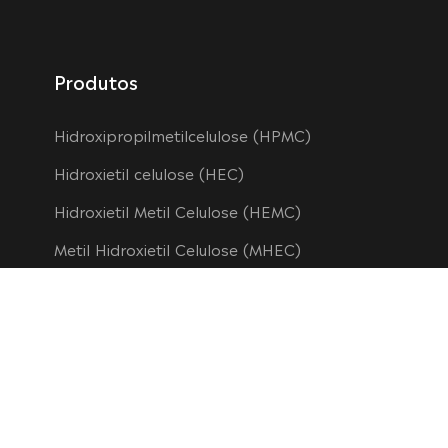
Produtos
Hidroxipropilmetilcelulose (HPMC)
Hidroxietil celulose (HEC)
Hidroxietil Metil Celulose (HEMC)
Metil Hidroxietil Celulose (MHEC)
Metilcelulose (MC)
Etil Celulose (EC)
Carboximetilcelulose (CMC)
Pó de Polímero Redispersível (RDP)
Hidroxipropilcelulose (HPC)