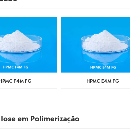
HPMC F4M FG
HPMC E4M FG
ulose em Polimerização