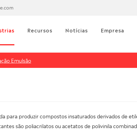
se.com
strias
Recursos
Notícias
Empresa
ação Emulsão
da para produzir compostos insaturados derivados de eti
antes são poliacrilatos ou acetatos de polivinila combin