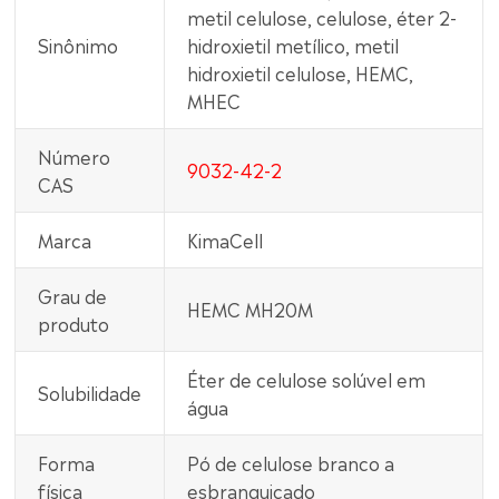
metil celulose, celulose, éter 2-
Sinônimo
hidroxietil metílico, metil
hidroxietil celulose, HEMC,
MHEC
Número
9032-42-2
CAS
Marca
KimaCell
Grau de
HEMC MH20M
produto
Éter de celulose solúvel em
Solubilidade
água
Forma
Pó de celulose branco a
física
esbranquiçado