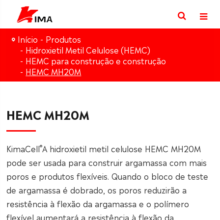
Início
Produtos
Hidroxietil Metil Celulose (HEMC)
HEMC para construção e construção
HEMC MH20M
HEMC MH20M
®
KimaCell
A hidroxietil metil celulose HEMC MH20M
pode ser usada para construir argamassa com mais
poros e produtos flexíveis. Quando o bloco de teste
de argamassa é dobrado, os poros reduzirão a
resistência à flexão da argamassa e o polímero
flexível aumentará a resistência à flexão da