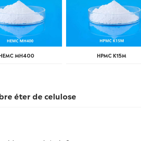
HEMC MH400
HPMC K15M
bre éter de celulose