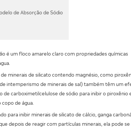
Modelo de Absorção de Sódio
ódio é um floco amarelo claro com propriedades químicas
água.
r de minerais de silicato contendo magnésio, como piroxên
os de intemperismo de minerais de sal) também têm um ef
so de carboximetilcelulose de sódio para inibir o piroxênio 
o copo de água.
do para inibir minerais de silicato de cálcio, ganga carbon
orque depois de reagir com partículas minerais, ela pode se