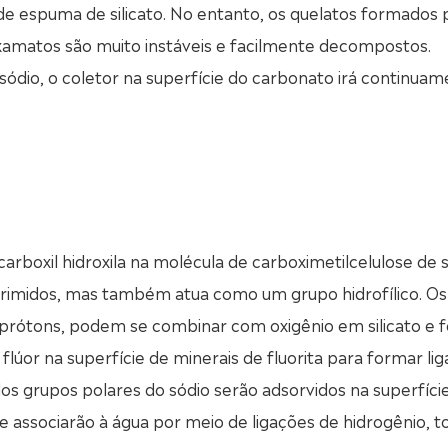
de espuma de silicato. No entanto, os quelatos formados 
roxamatos são muito instáveis e facilmente decompostos.
sódio, o coletor na superfície do carbonato irá continua
 carboxil hidroxila na molécula de carboximetilcelulose de 
uprimidos, mas também atua como um grupo hidrofílico. O
 prótons, podem se combinar com oxigênio em silicato e f
 flúor na superfície de minerais de fluorita para formar li
dos grupos polares do sódio serão adsorvidos na superfíci
se associarão à água por meio de ligações de hidrogênio, 