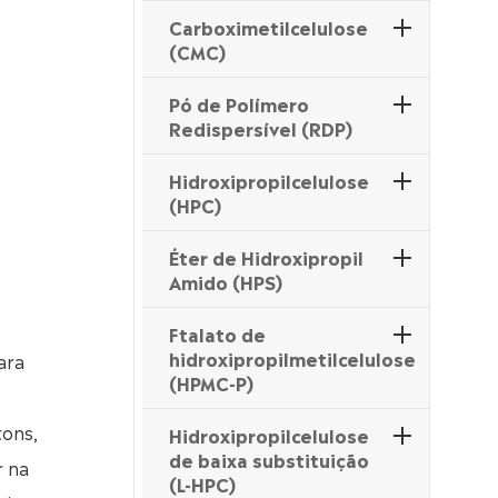
Carboximetilcelulose
(CMC)
Pó de Polímero
Redispersível (RDP)
Hidroxipropilcelulose
(HPC)
Éter de Hidroxipropil
Amido (HPS)
Ftalato de
hidroxipropilmetilcelulose
ara
(HPMC-P)
tons,
Hidroxipropilcelulose
de baixa substituição
r na
(L-HPC)