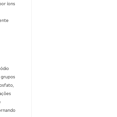
por íons
mente
sódio
s grupos
osfato,
gações
e
tornando