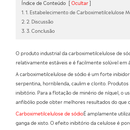
Índice de Conteúdo
[
Ocultar
]
1. 1. Estabelecimento de Carboximetilcelulose 
2. 2. Discussão
3. 3. Conclusão
O produto industrial da carboximetilcelulose de s
relativamente estáveis e é facilmente solúvel em 
A carboximetilcelulose de sódio é um forte inibido
serpentina, hornblenda, caulim e clorito. Produt
inibitório. Para a flotação de minério de níquel, o u
anfibólio pode obter melhores resultados do que 
Carboximetilcelulose de sódio
É amplamente utiliza
ganga de xisto. O efeito inibitório da celulose é p