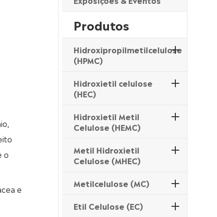
Exposições & Eventos
Produtos
Hidroxipropilmetilcelulose
(HPMC)
Hidroxietil celulose
(HEC)
Hidroxietil Metil
io,
Celulose (HEMC)
eito
Metil Hidroxietil
e o
Celulose (MHEC)
Metilcelulose (MC)
ácea e
Etil Celulose (EC)