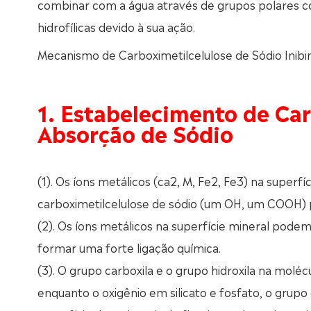
combinar com a água através de grupos polares c
hidrofílicas devido à sua ação.
Mecanismo de Carboximetilcelulose de Sódio Inib
1. Estabelecimento de Ca
Absorção de Sódio
(1). Os íons metálicos (ca2, M, Fe2, Fe3) na superf
carboximetilcelulose de sódio (um OH, um COOH) p
(2). Os íons metálicos na superfície mineral pode
formar uma forte ligação química.
(3). O grupo carboxila e o grupo hidroxila na mol
enquanto o oxigênio em silicato e fosfato, o grupo 