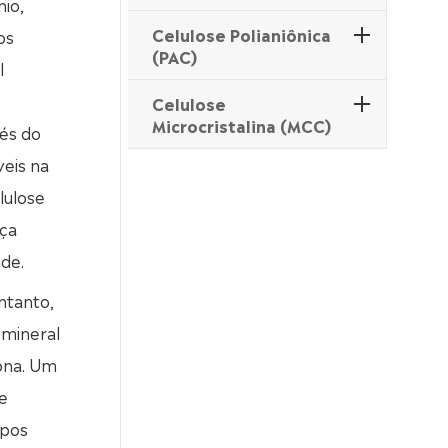
nio,
Celulose Polianiônica
os
(PAC)
l
Celulose
Microcristalina (MCC)
vés do
veis na
lulose
rça
nde.
ntanto,
 mineral
iona. Um
e
upos