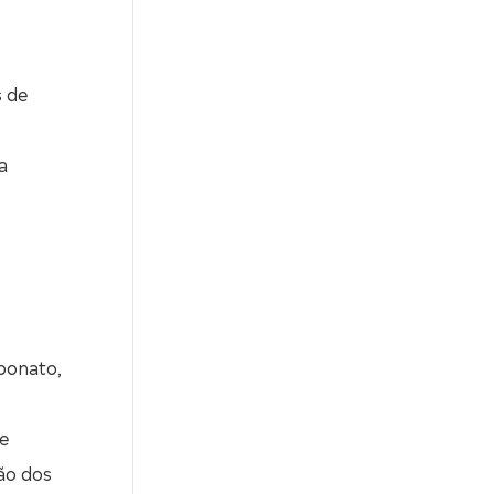
s de
a
rbonato,
de
ão dos