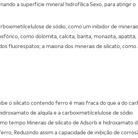
nando a superfície mineral hidrofílica Sexo, para atingir o
oximetilcelulose de sódio, como um inibidor de minerai
fórico, como dolomita, calcita, barita, monazita, apatita,
 dos fluorespatos; a maioria dos minerais de silicato, como 
nibe o silicato contendo ferro é mais fraca do que a do ca
hidroxamato de alquila e a carboximetilcelulose de sódio
mo tempo Minerais de silicato de Adsorb e hidroxamato 
ferro, Reduzindo assim a capacidade de inibição de corros