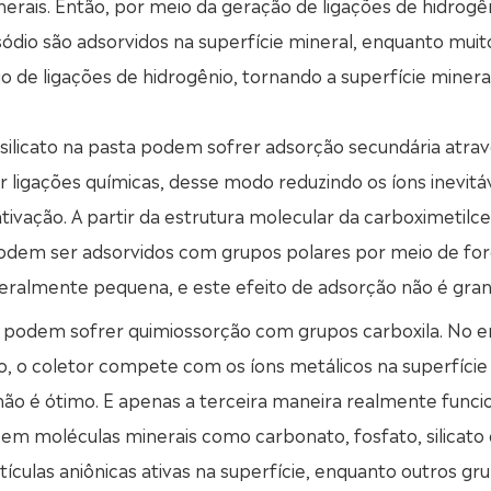
inerais. Então, por meio da geração de ligações de hidrogê
sódio são adsorvidos na superfície mineral, enquanto muit
o de ligações de hidrogênio, tornando a superfície minera
do silicato na pasta podem sofrer adsorção secundária atra
r ligações químicas, desse modo reduzindo os íons inevitá
ativação. A partir da estrutura molecular da carboximetilce
 podem ser adsorvidos com grupos polares por meio de fo
 geralmente pequena, e este efeito de adsorção não é gra
al podem sofrer quimiossorção com grupos carboxila. No e
, o coletor compete com os íons metálicos na superfície
não é ótimo. E apenas a terceira maneira realmente func
m moléculas minerais como carbonato, fosfato, silicato 
ículas aniônicas ativas na superfície, enquanto outros gr