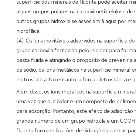
superfície dos minerais de fluorita pode aceitar m
alguns grupos polares na carboximetilcelulose de 
outros grupos hidroxila se associam à água por mei
hidrofílica.
(4). Os íons inevitáveis adsorvidos na superfície 
grupo carboxila fornecido pelo inibidor para forma
pasta fluida e atingindo o propósito de prevenir a 
de sódio, os íons metálicos na superfície mineral
eletrostática. No entanto, a força eletrostática é
Além disso, os íons metálicos na superfície miner
uma vez que o inibidor é um composto de polímero
para adsorção. Portanto, este efeito de adsorção 
grande número de um grupo hidroxila e um COOH e
fluorita formam ligações de hidrogênio com as part