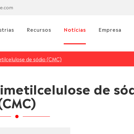
se.com
strias
Recursos
Notícias
Empresa
tilcelulose de sódio (CMC)
imetilcelulose de só
(CMC)