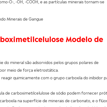
omo-O-, -OH, -COOH, e as partículas minerais tornam-se
indo Minerais de Gangue
rboximetilcelulose Modelo de
ície do mineral são adsorvidos pelos grupos polares de
or meio de força eletrostática.
m reagir quimicamente com o grupo carboxila do inibidor p
écula de carboximetilcelulose de sódio podem fornecer pró
carboxila na superfície de minerais de carbonato, e o flúo