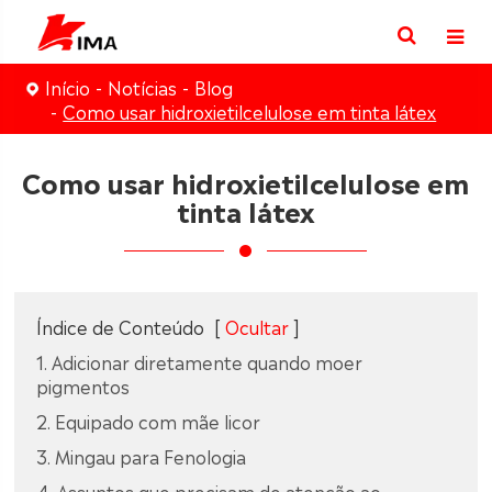
Início
Notícias
Blog
Como usar hidroxietilcelulose em tinta látex
Como usar hidroxietilcelulose em
tinta látex
Índice de Conteúdo
[
Ocultar
]
1. Adicionar diretamente quando moer
pigmentos
2. Equipado com mãe licor
3. Mingau para Fenologia
4. Assuntos que precisam de atenção ao